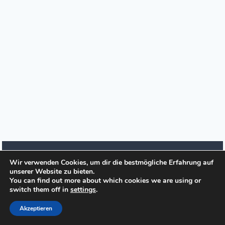
Wir verwenden Cookies, um dir die bestmögliche Erfahrung auf
unserer Website zu bieten.
© 2026 Seitensprung.es
You can find out more about which cookies we are using or
switch them off in
settings
.
Private Sextreffen
Impressum / Datenschutz
Akzeptieren